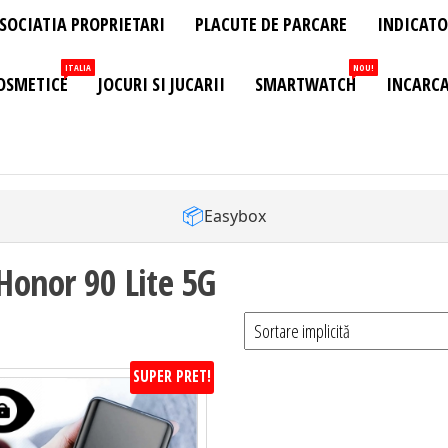
SOCIATIA PROPRIETARI
PLACUTE DE PARCARE
INDICATO
ITALIA
NOU!
OSMETICE
JOCURI SI JUCARII
SMARTWATCH
INCARCA
📦
Easybox
 Honor 90 Lite 5G
SUPER PRET!