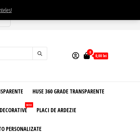
nteles!
esti
0
0,00
lei
NSPARENTE
HUSE 360 GRADE TRANSPARENTE
NOU
 DECORATIVE
PLACI DE ARDEZIE
TO PERSONALIZATE