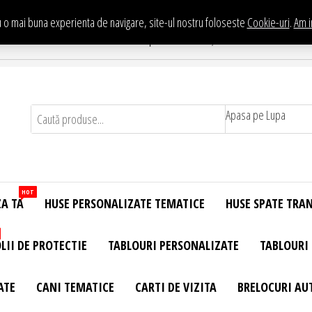
 o mai buna experienta de navigare, site-ul nostru foloseste
Cookie-uri
.
Am i
Te asteptam in Showroom eHuse.ro
. Constantin Brancusi Nr. 11 - Complex Potcoava, Sector 3 Titan - Bucur
Apasa pe Lupa
HOT
ZA TA
HUSE PERSONALIZATE TEMATICE
HUSE SPATE TRA
LII DE PROTECTIE
TABLOURI PERSONALIZATE
TABLOURI
ATE
CANI TEMATICE
CARTI DE VIZITA
BRELOCURI AU