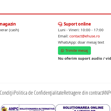
 magazin
Suport online
erar (cash)
Luni - Vineri: 10:00 - 17:00
Email:
contact@ehuse.ro
WhatsApp: doar mesaj text
Trimite mesaj
Nu oferim suport audio / vi
Condiții
Politica de Confidențialitate
Retragere din contract
ANP