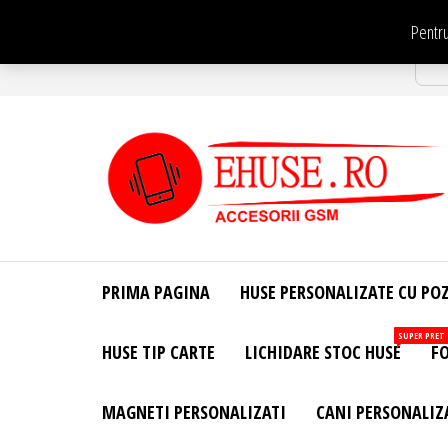
Sari
Pentru
la
Str
conținut
EHuse.ro –
EHuse.ro –
Huse
Site Oficial .
Personalizate
PRIMA PAGINA
HUSE PERSONALIZATE CU PO
Huse
Pentru Orice
Marca de
Personalizate
SUPER PRET
HUSE TIP CARTE
LICHIDARE STOC HUSE
FO
Telefon –
Diverse
Personalizari
MAGNETI PERSONALIZATI
CANI PERSONALIZ
– Accesorii
GSM