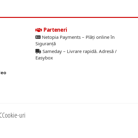
Parteneri
Netopia Payments – Plăți online în
Siguranță
Sameday – Livrare rapidă. Adresă /
Easybox
deo
C
Cookie-uri