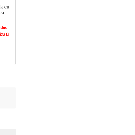
ck cu
ca –
clus
izată