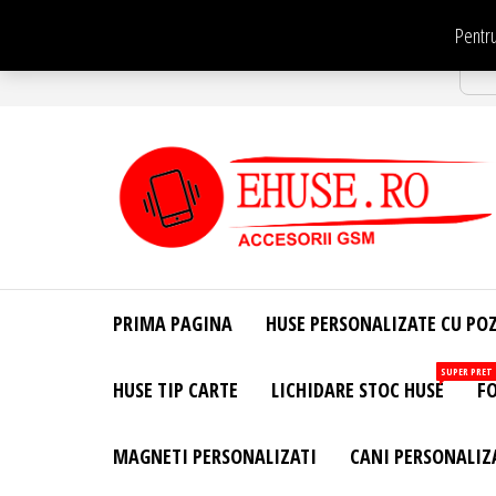
Sari
Pentru
la
Str
conținut
EHuse.ro –
EHuse.ro –
Huse
Site Oficial .
Personalizate
PRIMA PAGINA
HUSE PERSONALIZATE CU PO
Huse
Pentru Orice
Marca de
Personalizate
SUPER PRET
HUSE TIP CARTE
LICHIDARE STOC HUSE
FO
Telefon –
Diverse
Personalizari
MAGNETI PERSONALIZATI
CANI PERSONALIZ
– Accesorii
GSM