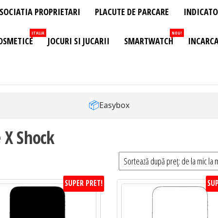
SOCIATIA PROPRIETARI
PLACUTE DE PARCARE
INDICATO
ITALIA
NOU!
OSMETICE
JOCURI SI JUCARII
SMARTWATCH
INCARCA
📦
Easybox
 X Shock
SUPER PRET!
SUP