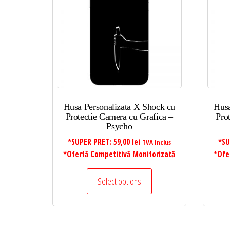
mic
la
mare
Husa Personalizata X Shock cu
Husa
Protectie Camera cu Grafica –
Pro
Psycho
*SUPER PRET:
59,00
lei
*SU
TVA Inclus
*Ofertă Competitivă Monitorizată
*Ofe
Select options