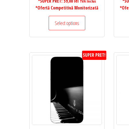
*SUPER PRET:
59,00
lei
*SU
TVA Inclus
*Ofertă Competitivă Monitorizată
*Ofe
Select options
SUPER PRET!