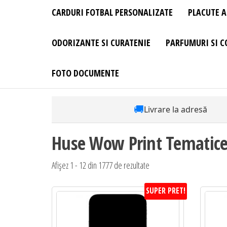
CARDURI FOTBAL PERSONALIZATE
PLACUTE A
ODORIZANTE SI CURATENIE
PARFUMURI SI C
FOTO DOCUMENTE
🚚
Livrare la adresă
Huse Wow Print Tematice
Sortat
Afișez 1 - 12 din 1777 de rezultate
după
SUPER PRET!
preț:
de
la