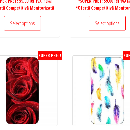
PER PRET:
59,00
lei
*SUPER PRET:
59,00
lei
TVA Inclus
TVA In
rtă Competitivă Monitorizată
*Ofertă Competitivă Monitor
Select options
Select options
SUPER PRET!
SUP