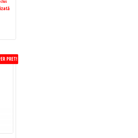
clus
izată
ER PRET!