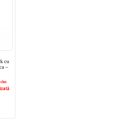
ck cu
ca –
clus
izată