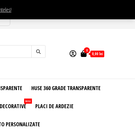
nteles!
esti
0
0,00
lei
NSPARENTE
HUSE 360 GRADE TRANSPARENTE
NOU
 DECORATIVE
PLACI DE ARDEZIE
TO PERSONALIZATE