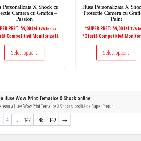
 Personalizata X Shock cu
Husa Personalizata X Sho
tectie Camera cu Grafica –
Protectie Camera cu Grafi
Passion
Paint
PER PRET:
59,00
lei
*SUPER PRET:
59,00
lei
TVA Inclus
TVA In
rtă Competitivă Monitorizată
*Ofertă Competitivă Monitor
Select options
Select options
 la Huse Wow Print Tematice X Shock online!
categoria Huse Wow Print Tematice X Shock și profită de Super Prețuri!
3
4
…
147
148
149
→