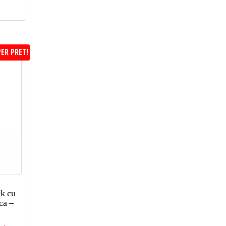
ER PRET!
ck cu
ca –