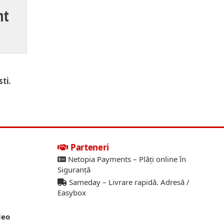
nt
ti.
Parteneri
Netopia Payments – Plăți online în
Siguranță
Sameday – Livrare rapidă. Adresă /
Easybox
deo