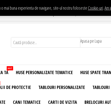
 o mai buna experienta de navigare, site-ul nostru foloseste
Cookie-uri
.
Am i
Te asteptam in Showroom eHuse.ro
. Constantin Brancusi Nr. 11 - Complex Potcoava, Sector 3 Titan - Bucur
Apasa pe Lupa
HOT
ZA TA
HUSE PERSONALIZATE TEMATICE
HUSE SPATE TRA
LII DE PROTECTIE
TABLOURI PERSONALIZATE
TABLOURI
ATE
CANI TEMATICE
CARTI DE VIZITA
BRELOCURI AU