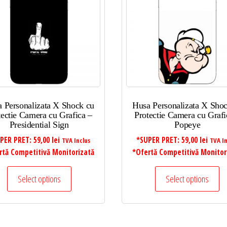
 Personalizata X Shock cu
Husa Personalizata X Sho
tectie Camera cu Grafica –
Protectie Camera cu Grafi
Presidential Sign
Popeye
PER PRET:
59,00
lei
*SUPER PRET:
59,00
lei
TVA Inclus
TVA In
rtă Competitivă Monitorizată
*Ofertă Competitivă Monitor
Select options
Select options