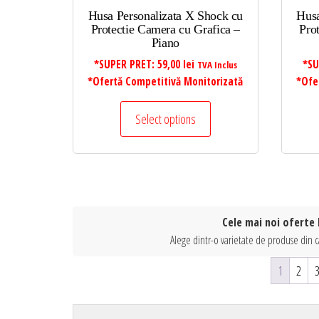
Husa Personalizata X Shock cu
Husa
Protectie Camera cu Grafica –
Pro
Piano
*SUPER PRET:
59,00
lei
*SU
TVA Inclus
*Ofertă Competitivă Monitorizată
*Ofe
Select options
Cele mai noi oferte
Alege dintr-o varietate de produse din 
1
2