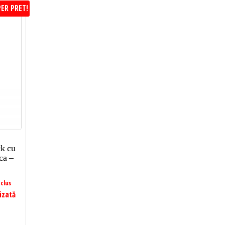
ER PRET!
ck cu
ca –
clus
izată