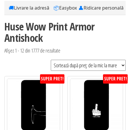
🚚
📦
👤
Livrare la adresă
Easybox
Ridicare personală
Huse Wow Print Armor
Antishock
Sortat
Afișez 1 - 12 din 1777 de rezultate
după
preț:
de
SUPER PRET!
SUPER PRET!
la
mic
la
mare