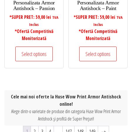
Personalizata Armor
Personalizata Armor
Antishock – Passion
Antishock – Paint
*SUPER PRET:
59,00
lei
*SUPER PRET:
59,00
lei
TVA
TVA
Inclus
Inclus
*Ofertă Competitivă
*Ofertă Competitivă
Monitorizată
Monitorizată
Select options
Select options
Cele mai noi oferte la Huse Wow Print Armor Antishock
online!
Alege dintr-o varietate de produse din categoria Huse Wow Print Armor
Antishock și profită de Super Prețuri!
1
2
3
4
…
147
148
149
→