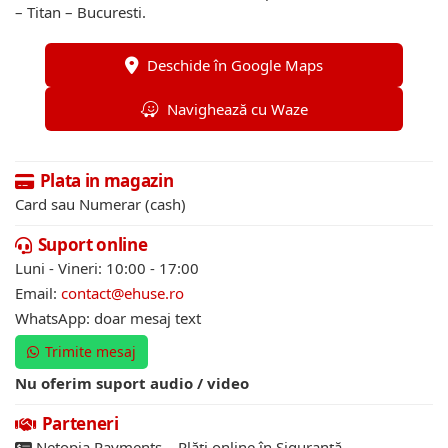
– Titan – Bucuresti.
Deschide în Google Maps
Navighează cu Waze
Plata in magazin
Card sau Numerar (cash)
Suport online
Luni - Vineri: 10:00 - 17:00
Email:
contact@ehuse.ro
WhatsApp: doar mesaj text
Trimite mesaj
Nu oferim suport audio / video
Parteneri
Netopia Payments – Plăți online în Siguranță