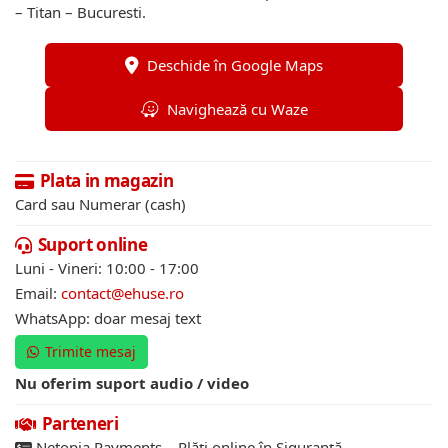
– Titan – Bucuresti.
Deschide în Google Maps
Navighează cu Waze
Plata in magazin
Card sau Numerar (cash)
Suport online
Luni - Vineri: 10:00 - 17:00
Email:
contact@ehuse.ro
WhatsApp: doar mesaj text
Trimite mesaj
Nu oferim suport audio / video
Parteneri
Netopia Payments – Plăți online în Siguranță