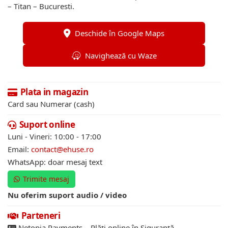
– Titan – Bucuresti.
Deschide în Google Maps
Navighează cu Waze
Plata in magazin
Card sau Numerar (cash)
Suport online
Luni - Vineri: 10:00 - 17:00
Email:
contact@ehuse.ro
WhatsApp: doar mesaj text
Trimite mesaj
Nu oferim suport audio / video
Parteneri
Netopia Payments – Plăți online în Siguranță