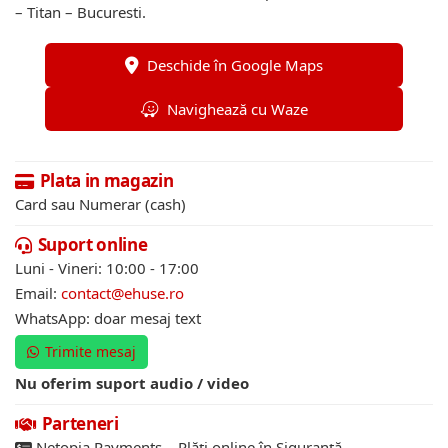
– Titan – Bucuresti.
Deschide în Google Maps
Navighează cu Waze
Plata in magazin
Card sau Numerar (cash)
Suport online
Luni - Vineri: 10:00 - 17:00
Email:
contact@ehuse.ro
WhatsApp: doar mesaj text
Trimite mesaj
Nu oferim suport audio / video
Parteneri
Netopia Payments – Plăți online în Siguranță