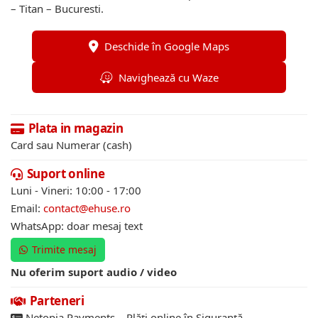
– Titan – Bucuresti.
Deschide în Google Maps
Navighează cu Waze
Plata in magazin
Card sau Numerar (cash)
Suport online
Luni - Vineri: 10:00 - 17:00
Email:
contact@ehuse.ro
WhatsApp: doar mesaj text
Trimite mesaj
Nu oferim suport audio / video
Parteneri
Netopia Payments – Plăți online în Siguranță