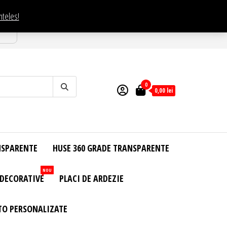
nteles!
esti
0
0,00
lei
NSPARENTE
HUSE 360 GRADE TRANSPARENTE
NOU
 DECORATIVE
PLACI DE ARDEZIE
TO PERSONALIZATE