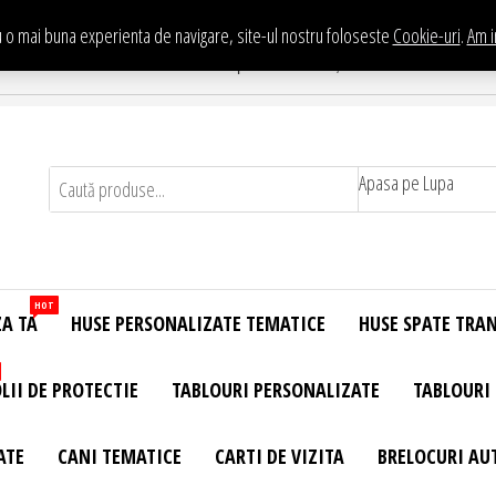
 o mai buna experienta de navigare, site-ul nostru foloseste
Cookie-uri
.
Am i
Te asteptam in Showroom eHuse.ro
. Constantin Brancusi Nr. 11 - Complex Potcoava, Sector 3 Titan - Bucur
Apasa pe Lupa
HOT
ZA TA
HUSE PERSONALIZATE TEMATICE
HUSE SPATE TRA
LII DE PROTECTIE
TABLOURI PERSONALIZATE
TABLOURI
ATE
CANI TEMATICE
CARTI DE VIZITA
BRELOCURI AU