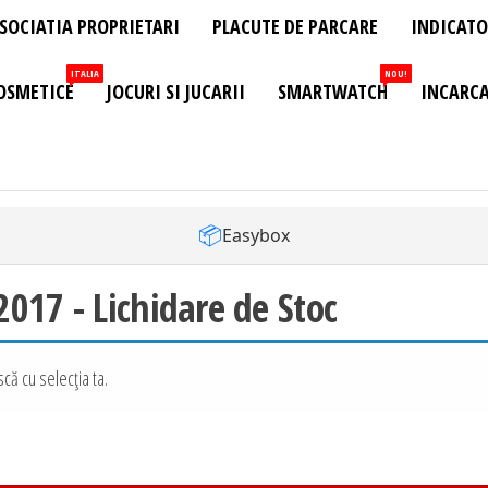
SOCIATIA PROPRIETARI
PLACUTE DE PARCARE
INDICATO
ITALIA
NOU!
OSMETICE
JOCURI SI JUCARII
SMARTWATCH
INCARCA
📦
Easybox
017 - Lichidare de Stoc
că cu selecția ta.