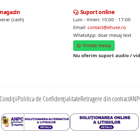
 magazin
Suport online
erar (cash)
Luni - Vineri: 10:00 - 17:00
Email:
contact@ehuse.ro
WhatsApp: doar mesaj text
Trimite mesaj
Nu oferim suport audio / vi
Condiții
Politica de Confidențialitate
Retragere din contract
ANP