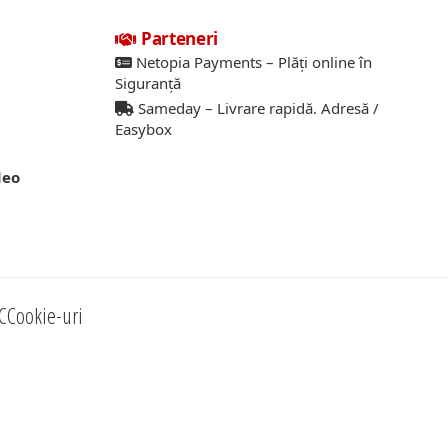
Parteneri
Netopia Payments – Plăți online în
Siguranță
Sameday – Livrare rapidă. Adresă /
Easybox
deo
C
Cookie-uri