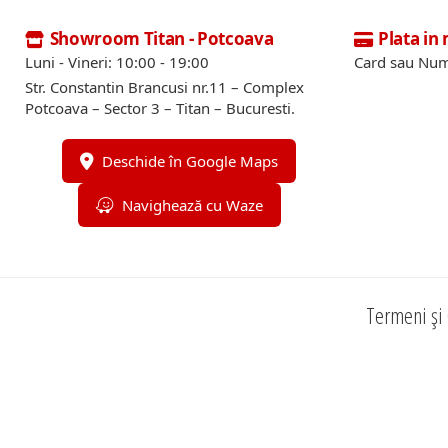
Showroom Titan - Potcoava
Plata in
Luni - Vineri: 10:00 - 19:00
Card sau Num
Str. Constantin Brancusi nr.11 – Complex
Potcoava – Sector 3 – Titan – Bucuresti.
Deschide în Google Maps
Navighează cu Waze
Termeni și 