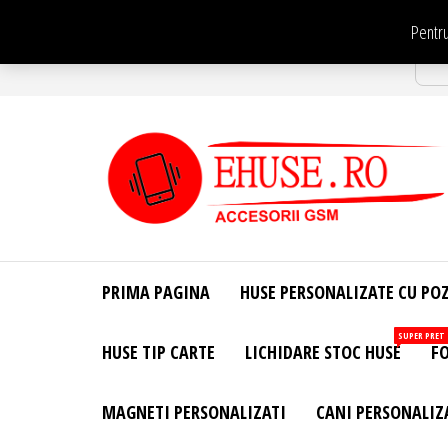
Sari
Pentru
la
Str
conținut
EHuse.ro –
EHuse.ro –
Huse
Site Oficial .
Personalizate
PRIMA PAGINA
HUSE PERSONALIZATE CU PO
Huse
Pentru Orice
Marca de
Personalizate
SUPER PRET
HUSE TIP CARTE
LICHIDARE STOC HUSE
FO
Telefon –
Diverse
Personalizari
MAGNETI PERSONALIZATI
CANI PERSONALIZ
– Accesorii
GSM