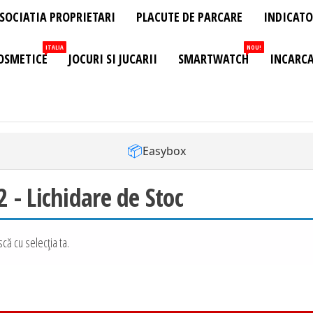
SOCIATIA PROPRIETARI
PLACUTE DE PARCARE
INDICATO
ITALIA
NOU!
OSMETICE
JOCURI SI JUCARII
SMARTWATCH
INCARCA
📦
Easybox
- Lichidare de Stoc
că cu selecția ta.