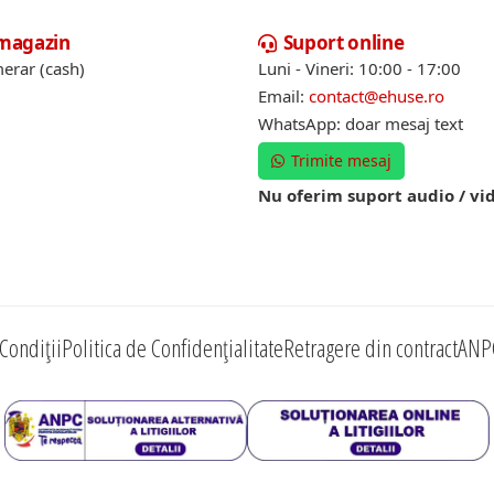
 magazin
Suport online
erar (cash)
Luni - Vineri: 10:00 - 17:00
Email:
contact@ehuse.ro
WhatsApp: doar mesaj text
Trimite mesaj
Nu oferim suport audio / vi
Condiții
Politica de Confidențialitate
Retragere din contract
ANP