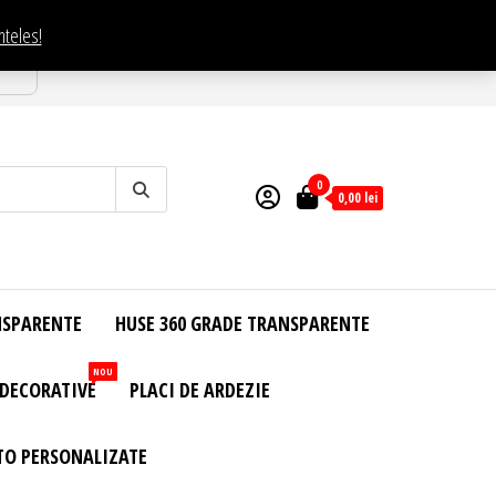
nteles!
esti
0
0,00
lei
NSPARENTE
HUSE 360 GRADE TRANSPARENTE
NOU
 DECORATIVE
PLACI DE ARDEZIE
TO PERSONALIZATE