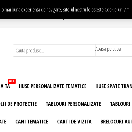
 o mai buna experienta de navigare, site-ul nostru foloseste
Cookie-uri
.
Am i
Te asteptam in Showroom eHuse.ro
. Constantin Brancusi Nr. 11 - Complex Potcoava, Sector 3 Titan - Bucur
Apasa pe Lupa
HOT
ZA TA
HUSE PERSONALIZATE TEMATICE
HUSE SPATE TRA
LII DE PROTECTIE
TABLOURI PERSONALIZATE
TABLOURI
ATE
CANI TEMATICE
CARTI DE VIZITA
BRELOCURI AU