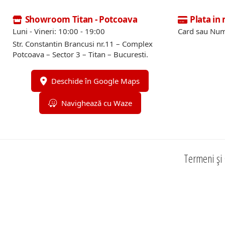
Showroom Titan - Potcoava
Plata in
Luni - Vineri: 10:00 - 19:00
Card sau Num
Str. Constantin Brancusi nr.11 – Complex
Potcoava – Sector 3 – Titan – Bucuresti.
Deschide în Google Maps
Navighează cu Waze
Termeni și 