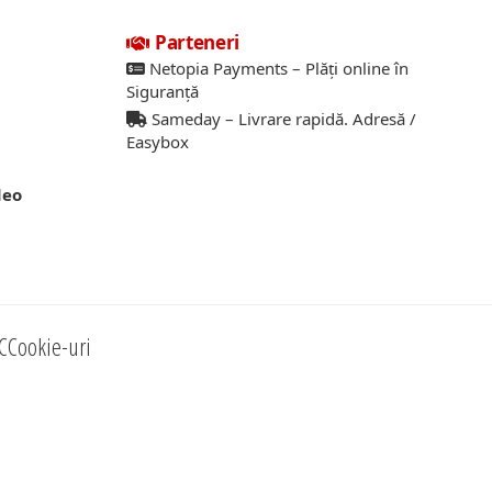
Parteneri
Netopia Payments – Plăți online în
Siguranță
Sameday – Livrare rapidă. Adresă /
Easybox
deo
C
Cookie-uri