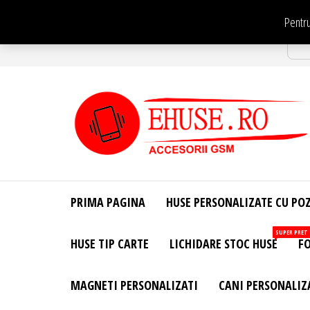
Sari
Pentru
la
Str
conținut
EHuse.ro –
EHuse.ro –
Huse
Site Oficial .
Personalizate
PRIMA PAGINA
HUSE PERSONALIZATE CU PO
Huse
Pentru Orice
Marca de
Personalizate
SUPER PRET
HUSE TIP CARTE
LICHIDARE STOC HUSE
FO
Telefon –
Diverse
Personalizari
MAGNETI PERSONALIZATI
CANI PERSONALIZ
– Accesorii
GSM