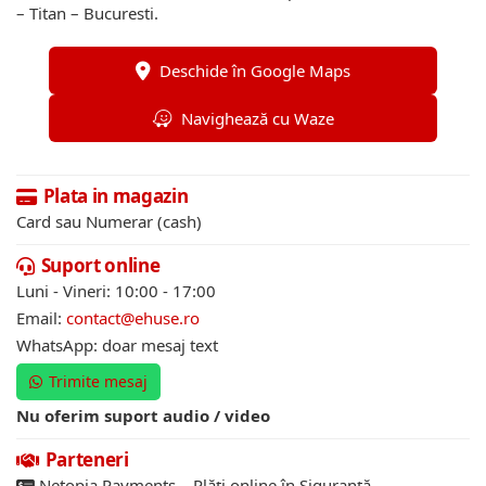
– Titan – Bucuresti.
Deschide în Google Maps
Navighează cu Waze
Plata in magazin
Card sau Numerar (cash)
Suport online
Luni - Vineri: 10:00 - 17:00
Email:
contact@ehuse.ro
WhatsApp: doar mesaj text
Trimite mesaj
Nu oferim suport audio / video
Parteneri
Netopia Payments – Plăți online în Siguranță