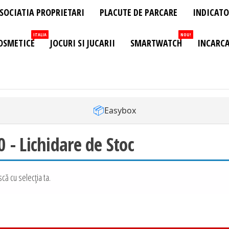
SOCIATIA PROPRIETARI
PLACUTE DE PARCARE
INDICATO
ITALIA
NOU!
OSMETICE
JOCURI SI JUCARII
SMARTWATCH
INCARCA
📦
Easybox
- Lichidare de Stoc
că cu selecția ta.