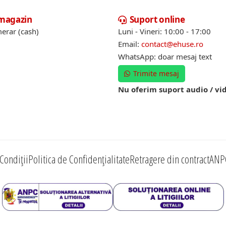
 magazin
Suport online
erar (cash)
Luni - Vineri: 10:00 - 17:00
Email:
contact@ehuse.ro
WhatsApp: doar mesaj text
Trimite mesaj
Nu oferim suport audio / vi
Condiții
Politica de Confidențialitate
Retragere din contract
ANP