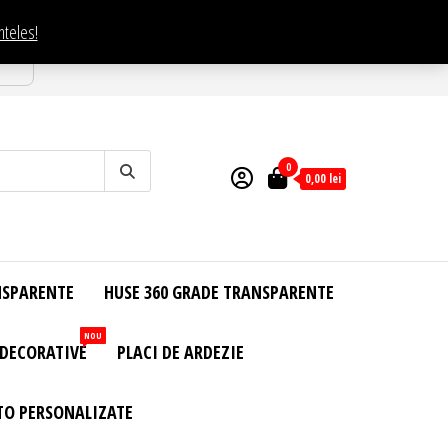
nteles!
esti
0
0,00
lei
NSPARENTE
HUSE 360 GRADE TRANSPARENTE
NOU
 DECORATIVE
PLACI DE ARDEZIE
TO PERSONALIZATE