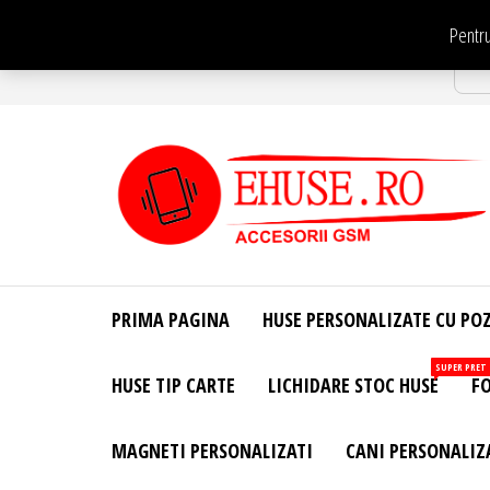
Sari
Pentru
la
Str
conținut
EHuse.ro –
EHuse.ro –
Huse
Site Oficial .
Personalizate
PRIMA PAGINA
HUSE PERSONALIZATE CU PO
Huse
Pentru Orice
Marca de
Personalizate
SUPER PRET
HUSE TIP CARTE
LICHIDARE STOC HUSE
FO
Telefon –
Diverse
Personalizari
MAGNETI PERSONALIZATI
CANI PERSONALIZ
– Accesorii
GSM