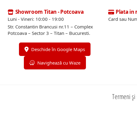
Showroom Titan - Potcoava
Plata in
Luni - Vineri: 10:00 - 19:00
Card sau Num
Str. Constantin Brancusi nr.11 – Complex
Potcoava – Sector 3 – Titan – Bucuresti.
Deschide în Google Maps
Navighează cu Waze
Termeni și 