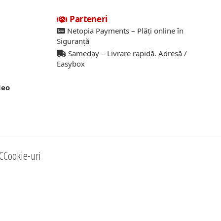
Parteneri
Netopia Payments – Plăți online în
Siguranță
Sameday – Livrare rapidă. Adresă /
Easybox
deo
C
Cookie-uri