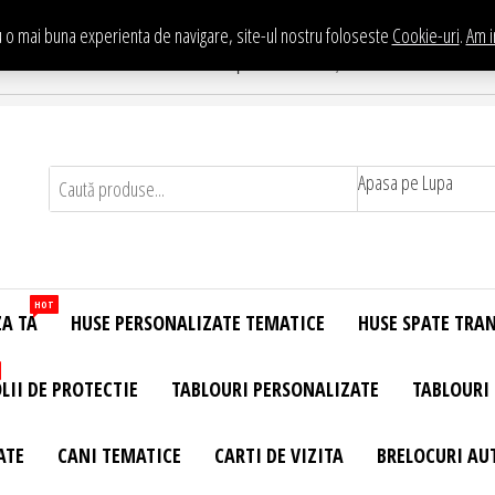
 o mai buna experienta de navigare, site-ul nostru foloseste
Cookie-uri
.
Am i
Te asteptam in Showroom eHuse.ro
. Constantin Brancusi Nr. 11 - Complex Potcoava, Sector 3 Titan - Bucur
Apasa pe Lupa
HOT
ZA TA
HUSE PERSONALIZATE TEMATICE
HUSE SPATE TRA
LII DE PROTECTIE
TABLOURI PERSONALIZATE
TABLOURI
ATE
CANI TEMATICE
CARTI DE VIZITA
BRELOCURI AU