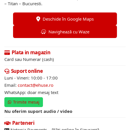
– Titan – Bucuresti.
Deschide în Google Maps
Navighează cu Waze
Plata in magazin
Card sau Numerar (cash)
Suport online
Luni - Vineri: 10:00 - 17:00
Email:
contact@ehuse.ro
WhatsApp: doar mesaj text
Trimite mesaj
Nu oferim suport audio / video
Parteneri
Netopia Payments – Plăți online în Siguranță