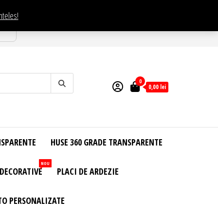
nteles!
esti
0
0,00
lei
NSPARENTE
HUSE 360 GRADE TRANSPARENTE
NOU
 DECORATIVE
PLACI DE ARDEZIE
TO PERSONALIZATE