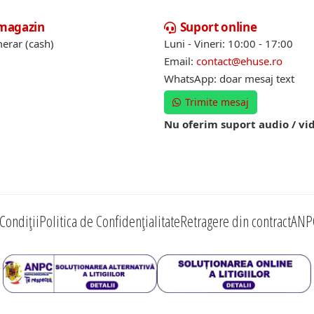
 magazin
Suport online
erar (cash)
Luni - Vineri: 10:00 - 17:00
Email:
contact@ehuse.ro
WhatsApp: doar mesaj text
Trimite mesaj
Nu oferim suport audio / vi
Condiții
Politica de Confidențialitate
Retragere din contract
ANP