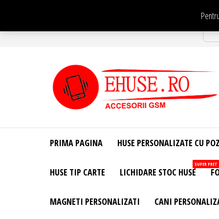
Sari
Pentru
la
Str
conținut
EHuse.ro –
EHuse.ro –
Huse
Site Oficial .
Personalizate
PRIMA PAGINA
HUSE PERSONALIZATE CU PO
Huse
Pentru Orice
Marca de
Personalizate
SUPER PRET
HUSE TIP CARTE
LICHIDARE STOC HUSE
FO
Telefon –
Diverse
Personalizari
MAGNETI PERSONALIZATI
CANI PERSONALIZ
– Accesorii
GSM