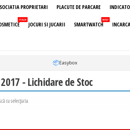
SOCIATIA PROPRIETARI
PLACUTE DE PARCARE
INDICATO
ITALIA
NOU!
OSMETICE
JOCURI SI JUCARII
SMARTWATCH
INCARCA
📦
Easybox
017 - Lichidare de Stoc
că cu selecția ta.