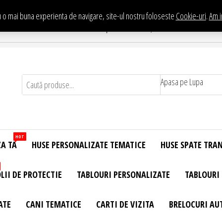
 o mai buna experienta de navigare, site-ul nostru foloseste
Cookie-uri
.
Am i
Te asteptam in Showroom eHuse.ro
. Constantin Brancusi Nr. 11 - Complex Potcoava, Sector 3 Titan - Bucur
Apasa pe Lupa
HOT
ZA TA
HUSE PERSONALIZATE TEMATICE
HUSE SPATE TRA
LII DE PROTECTIE
TABLOURI PERSONALIZATE
TABLOURI
ATE
CANI TEMATICE
CARTI DE VIZITA
BRELOCURI AU