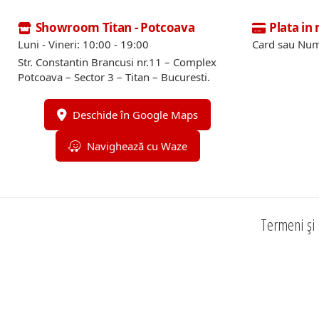
Showroom Titan - Potcoava
Plata in
Luni - Vineri: 10:00 - 19:00
Card sau Num
Str. Constantin Brancusi nr.11 – Complex
Potcoava – Sector 3 – Titan – Bucuresti.
Deschide în Google Maps
Navighează cu Waze
Termeni și 