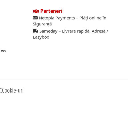
Parteneri
Netopia Payments – Plăți online în
Siguranță
Sameday – Livrare rapidă. Adresă /
Easybox
deo
C
Cookie-uri