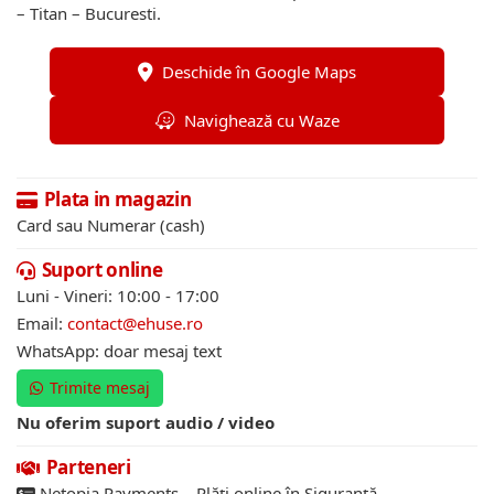
– Titan – Bucuresti.
Deschide în Google Maps
Navighează cu Waze
Plata in magazin
Card sau Numerar (cash)
Suport online
Luni - Vineri: 10:00 - 17:00
Email:
contact@ehuse.ro
WhatsApp: doar mesaj text
Trimite mesaj
Nu oferim suport audio / video
Parteneri
Netopia Payments – Plăți online în Siguranță