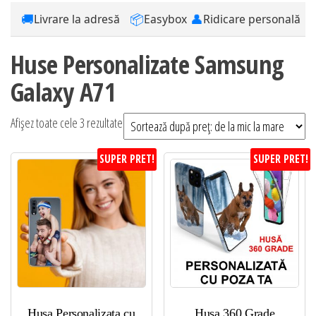
🚚
📦
👤
Livrare la adresă
Easybox
Ridicare personală
Huse Personalizate Samsung
Galaxy A71
Sortat
Afișez toate cele 3 rezultate
după
SUPER PRET!
SUPER PRET!
preț:
de
la
mic
la
mare
Husa Personalizata cu
Husa 360 Grade