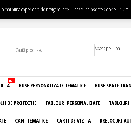
 o mai buna experienta de navigare, site-ul nostru foloseste
Cookie-uri
.
Am i
Te asteptam in Showroom eHuse.ro
. Constantin Brancusi Nr. 11 - Complex Potcoava, Sector 3 Titan - Bucur
Apasa pe Lupa
HOT
ZA TA
HUSE PERSONALIZATE TEMATICE
HUSE SPATE TRA
LII DE PROTECTIE
TABLOURI PERSONALIZATE
TABLOURI
ATE
CANI TEMATICE
CARTI DE VIZITA
BRELOCURI AU