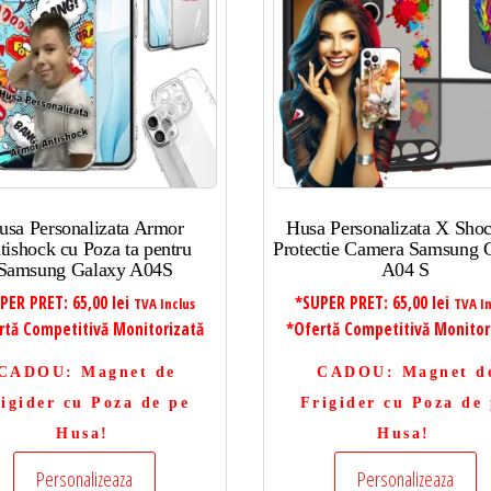
usa Personalizata Armor
Husa Personalizata X Sho
tishock cu Poza ta pentru
Protectie Camera Samsung 
Samsung Galaxy A04S
A04 S
PER PRET:
65,00
lei
*SUPER PRET:
65,00
lei
TVA Inclus
TVA In
rtă Competitivă Monitorizată
*Ofertă Competitivă Monitor
CADOU
: Magnet de
CADOU
: Magnet d
igider cu Poza de pe
Frigider cu Poza de
Husa!
Husa!
Personalizeaza
Personalizeaza