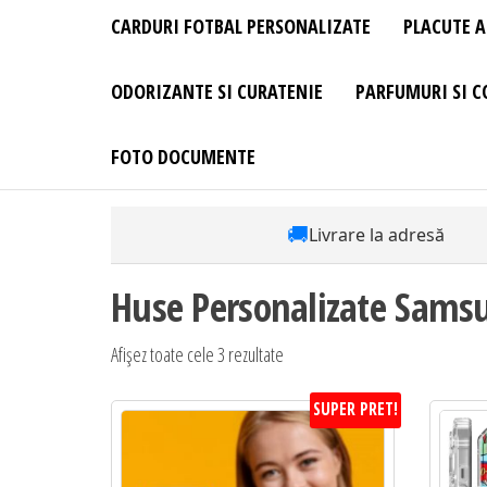
CARDURI FOTBAL PERSONALIZATE
PLACUTE A
ODORIZANTE SI CURATENIE
PARFUMURI SI C
FOTO DOCUMENTE
🚚
Livrare la adresă
Huse Personalizate Sams
Sortat
Afișez toate cele 3 rezultate
după
SUPER PRET!
preț:
de
la