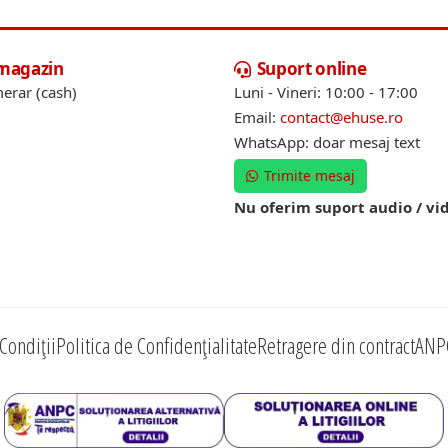
 magazin
Suport online
erar (cash)
Luni - Vineri: 10:00 - 17:00
Email:
contact@ehuse.ro
WhatsApp: doar mesaj text
Trimite mesaj
Nu oferim suport audio / vi
Condiții
Politica de Confidențialitate
Retragere din contract
ANP