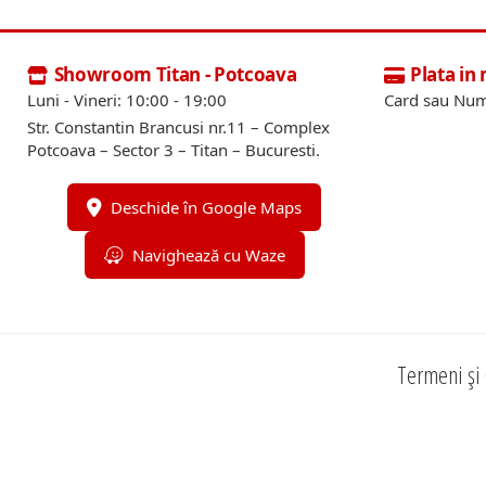
Showroom Titan - Potcoava
Plata in
Luni - Vineri: 10:00 - 19:00
Card sau Num
Str. Constantin Brancusi nr.11 – Complex
Potcoava – Sector 3 – Titan – Bucuresti.
Deschide în Google Maps
Navighează cu Waze
Termeni și 