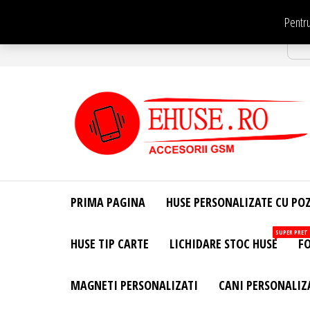
Sari
Pentru
la
Str
conținut
EHuse.ro –
EHuse.ro –
Huse
Site Oficial .
Personalizate
PRIMA PAGINA
HUSE PERSONALIZATE CU PO
Huse
Pentru Orice
Marca de
Personalizate
SUPER PRET
HUSE TIP CARTE
LICHIDARE STOC HUSE
FO
Telefon –
Diverse
Personalizari
MAGNETI PERSONALIZATI
CANI PERSONALIZ
– Accesorii
GSM