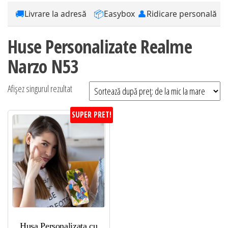
🚚
📦
👤
Livrare la adresă
Easybox
Ridicare personală
Huse Personalizate Realme
Narzo N53
Afișez singurul rezultat
SUPER PRET!
Husa Personalizata cu