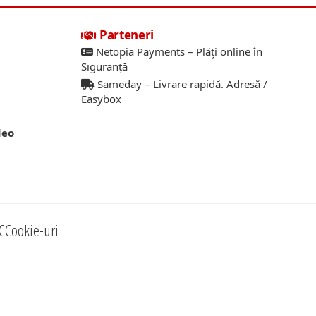
Parteneri
Netopia Payments – Plăți online în
Siguranță
Sameday – Livrare rapidă. Adresă /
Easybox
deo
C
Cookie-uri