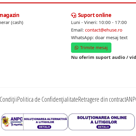
 magazin
Suport online
erar (cash)
Luni - Vineri: 10:00 - 17:00
Email:
contact@ehuse.ro
WhatsApp: doar mesaj text
Trimite mesaj
Nu oferim suport audio / vi
Condiții
Politica de Confidențialitate
Retragere din contract
ANP