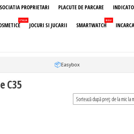
SOCIATIA PROPRIETARI
PLACUTE DE PARCARE
INDICATO
ITALIA
NOU!
OSMETICE
JOCURI SI JUCARII
SMARTWATCH
INCARCA
📦
Easybox
me C35