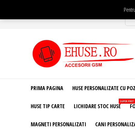
Sari
Pentru
la
Str
conținut
EHuse.ro –
EHuse.ro –
Huse
Site Oficial .
Personalizate
PRIMA PAGINA
HUSE PERSONALIZATE CU PO
Huse
Pentru Orice
Marca de
Personalizate
SUPER PRET
HUSE TIP CARTE
LICHIDARE STOC HUSE
FO
Telefon –
Diverse
Personalizari
MAGNETI PERSONALIZATI
CANI PERSONALIZ
– Accesorii
GSM