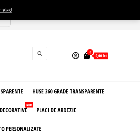
nteles!
esti
0
0,00
lei
NSPARENTE
HUSE 360 GRADE TRANSPARENTE
NOU
 DECORATIVE
PLACI DE ARDEZIE
TO PERSONALIZATE