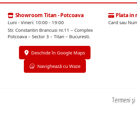
Showroom Titan - Potcoava
Plata in
Luni - Vineri: 10:00 - 19:00
Card sau Num
Str. Constantin Brancusi nr.11 – Complex
Potcoava – Sector 3 – Titan – Bucuresti.
Deschide în Google Maps
Navighează cu Waze
Termeni și 