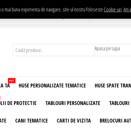
 o mai buna experienta de navigare, site-ul nostru foloseste
Cookie-uri
.
Am i
Te asteptam in Showroom eHuse.ro
. Constantin Brancusi Nr. 11 - Complex Potcoava, Sector 3 Titan - Bucur
Apasa pe Lupa
HOT
ZA TA
HUSE PERSONALIZATE TEMATICE
HUSE SPATE TRA
LII DE PROTECTIE
TABLOURI PERSONALIZATE
TABLOURI
ATE
CANI TEMATICE
CARTI DE VIZITA
BRELOCURI AU