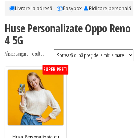
🚚
📦
👤
Livrare la adresă
Easybox
Ridicare personală
Huse Personalizate Oppo Reno
4 5G
Afișez singurul rezultat
SUPER PRET!
Husa Personalizata cu