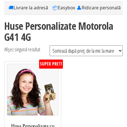
🚚
📦
👤
Livrare la adresă
Easybox
Ridicare personală
Huse Personalizate Motorola
G41 4G
Afișez singurul rezultat
SUPER PRET!
Husa Personalizata cu