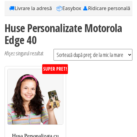
🚚
📦
👤
Livrare la adresă
Easybox
Ridicare personală
Huse Personalizate Motorola
Edge 40
Afișez singurul rezultat
SUPER PRET!
Husa Personalizata cu