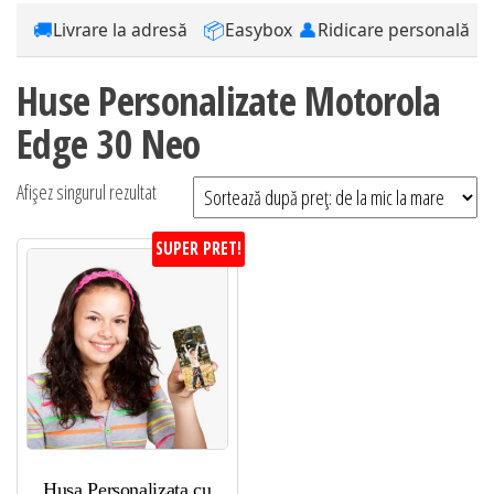
🚚
📦
👤
Livrare la adresă
Easybox
Ridicare personală
Huse Personalizate Motorola
Edge 30 Neo
Afișez singurul rezultat
SUPER PRET!
Husa Personalizata cu