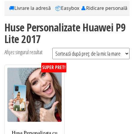
🚚
📦
👤
Livrare la adresă
Easybox
Ridicare personală
Huse Personalizate Huawei P9
Lite 2017
Afișez singurul rezultat
SUPER PRET!
Husa Personalizata cu