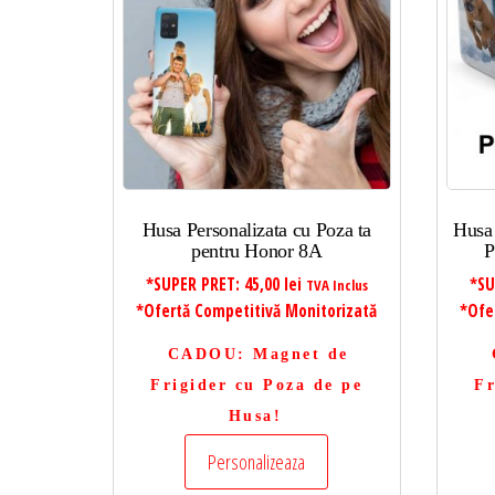
mic
la
mare
Husa Personalizata cu Poza ta
Husa 
pentru Honor 8A
P
*SUPER PRET:
45,00
lei
*SU
TVA Inclus
*Ofertă Competitivă Monitorizată
*Ofe
CADOU
: Magnet de
Frigider cu Poza de pe
Fr
Husa!
Personalizeaza