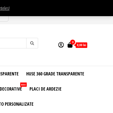
nteles!
esti
0
0,00
lei
NSPARENTE
HUSE 360 GRADE TRANSPARENTE
NOU
 DECORATIVE
PLACI DE ARDEZIE
TO PERSONALIZATE