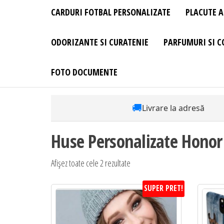
CARDURI FOTBAL PERSONALIZATE
PLACUTE A
ODORIZANTE SI CURATENIE
PARFUMURI SI C
FOTO DOCUMENTE
🚚
Livrare la adresă
Huse Personalizate Honor
Sortat
Afișez toate cele 2 rezultate
după
SUPER PRET!
preț:
de
la