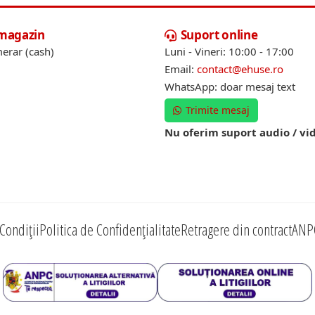
 magazin
Suport online
erar (cash)
Luni - Vineri: 10:00 - 17:00
Email:
contact@ehuse.ro
WhatsApp: doar mesaj text
Trimite mesaj
Nu oferim suport audio / vi
Condiții
Politica de Confidențialitate
Retragere din contract
ANP