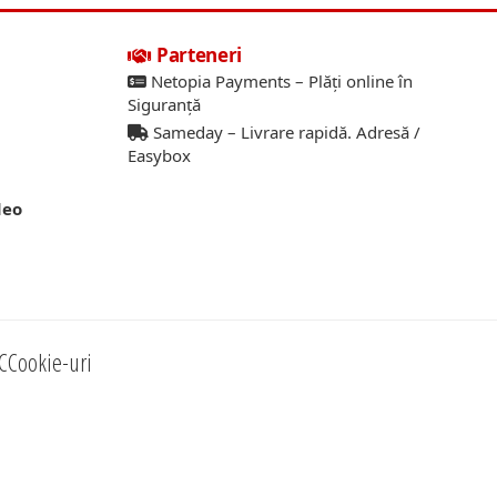
Parteneri
Netopia Payments – Plăți online în
Siguranță
Sameday – Livrare rapidă. Adresă /
Easybox
deo
C
Cookie-uri