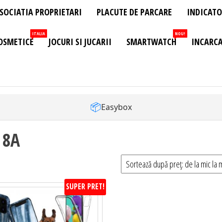
SOCIATIA PROPRIETARI
PLACUTE DE PARCARE
INDICATO
ITALIA
NOU!
OSMETICE
JOCURI SI JUCARII
SMARTWATCH
INCARCA
📦
Easybox
 8A
SUPER PRET!