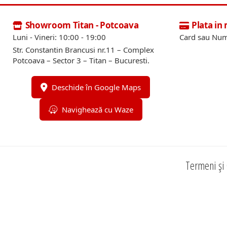
Showroom Titan - Potcoava
Plata in
Luni - Vineri: 10:00 - 19:00
Card sau Num
Str. Constantin Brancusi nr.11 – Complex
Potcoava – Sector 3 – Titan – Bucuresti.
Deschide în Google Maps
Navighează cu Waze
Termeni și 