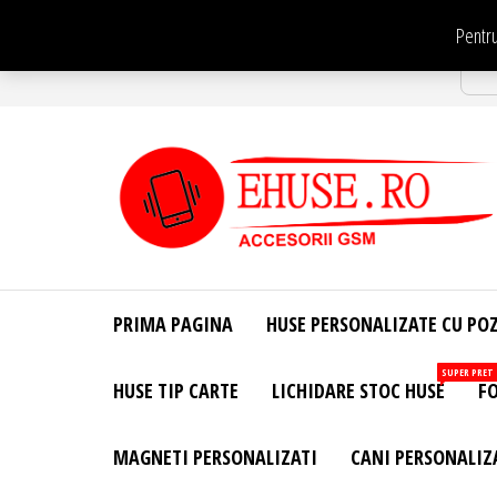
Sari
Pentru
la
Str
conținut
EHuse.ro –
EHuse.ro –
Huse
Site Oficial .
Personalizate
PRIMA PAGINA
HUSE PERSONALIZATE CU PO
Huse
Pentru Orice
Marca de
Personalizate
SUPER PRET
HUSE TIP CARTE
LICHIDARE STOC HUSE
FO
Telefon –
Diverse
Personalizari
MAGNETI PERSONALIZATI
CANI PERSONALIZ
– Accesorii
GSM