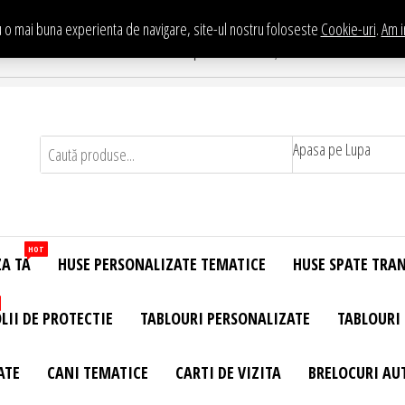
 o mai buna experienta de navigare, site-ul nostru foloseste
Cookie-uri
.
Am i
Te asteptam in Showroom eHuse.ro
. Constantin Brancusi Nr. 11 - Complex Potcoava, Sector 3 Titan - Bucur
Apasa pe Lupa
HOT
ZA TA
HUSE PERSONALIZATE TEMATICE
HUSE SPATE TRA
LII DE PROTECTIE
TABLOURI PERSONALIZATE
TABLOURI
ATE
CANI TEMATICE
CARTI DE VIZITA
BRELOCURI AU