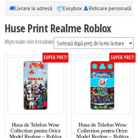
🚚
📦
👤
Livrare la adresă
Easybox
Ridicare personală
Huse Print Realme Roblox
Sortat
Afișez toate cele 8 rezultate
după
SUPER PRET!
SUPER PRET!
preț:
de
la
mic
la
mare
Husa de Telefon Wow
Husa de Telefon Wow
Collection pentru Orice
Collection pentru Orice
Model Realme – Roblox
Model Realme – Roblox