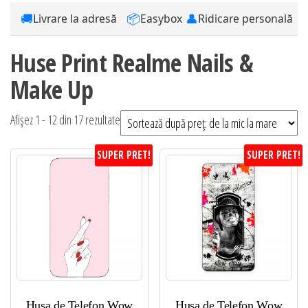
🚚
📦
👤
Livrare la adresă
Easybox
Ridicare personală
Huse Print Realme Nails &
Make Up
Sortat
Afișez 1 - 12 din 17 rezultate
după
SUPER PRET!
SUPER PRET!
preț:
de
la
mic
la
mare
Husa de Telefon Wow
Husa de Telefon Wow