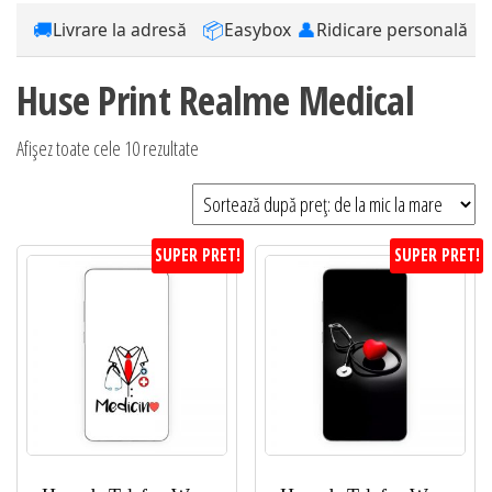
🚚
📦
👤
Livrare la adresă
Easybox
Ridicare personală
Huse Print Realme Medical
Sortat
Afișez toate cele 10 rezultate
după
preț:
de
SUPER PRET!
SUPER PRET!
la
mic
la
mare