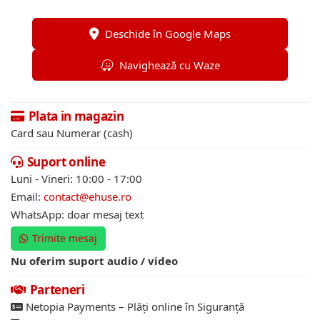
Deschide în Google Maps
Navighează cu Waze
Plata in magazin
Card sau Numerar (cash)
Suport online
Luni - Vineri: 10:00 - 17:00
Email:
contact@ehuse.ro
WhatsApp: doar mesaj text
Trimite mesaj
Nu oferim suport audio / video
Parteneri
Netopia Payments – Plăți online în Siguranță