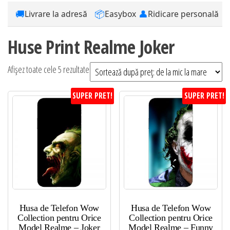
🚚
📦
👤
Livrare la adresă
Easybox
Ridicare personală
Huse Print Realme Joker
Sortat
Afișez toate cele 5 rezultate
după
SUPER PRET!
SUPER PRET!
preț:
de
la
mic
la
mare
Husa de Telefon Wow
Husa de Telefon Wow
Collection pentru Orice
Collection pentru Orice
Model Realme – Joker
Model Realme – Funny