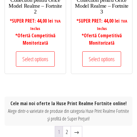
Collection pentru Orice
Collection pentru Orice
Model Realme – Fortnite
Model Realme – Fortnite
2
3
*SUPER PRET:
44,00
lei
*SUPER PRET:
44,00
lei
TVA
TVA
Inclus
Inclus
*Ofertă Competitivă
*Ofertă Competitivă
Monitorizată
Monitorizată
Select options
Select options
Cele mai noi oferte la Huse Print Realme Fortnite online!
Alege dintr-o varietate de produse din categoria Huse Print Realme Fortnite
și profită de Super Prețuri!
1
2
→