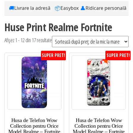
🚚
📦
👤
Livrare la adresă
Easybox
Ridicare personală
Huse Print Realme Fortnite
Sortat
Afișez 1 - 12 din 17 rezultate
după
SUPER PRET!
SUPER PRET!
preț:
de
la
mic
la
mare
Husa de Telefon Wow
Husa de Telefon Wow
Collection pentru Orice
Collection pentru Orice
Model Realme – Fortnite
Model Realme – Fortnite