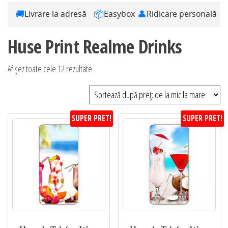
🚚
📦
👤
Livrare la adresă
Easybox
Ridicare personală
Huse Print Realme Drinks
Sortat
Afișez toate cele 12 rezultate
după
preț:
de
SUPER PRET!
SUPER PRET!
la
mic
la
mare