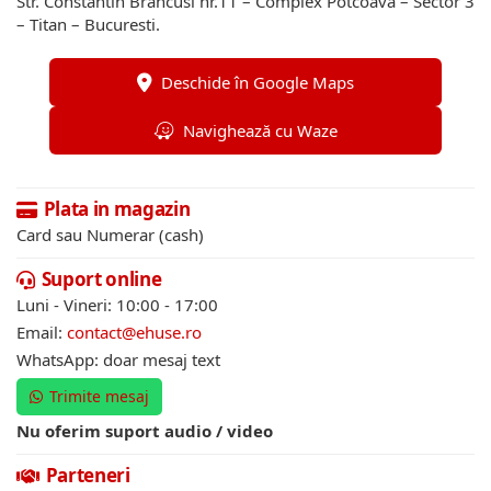
Str. Constantin Brancusi nr.11 – Complex Potcoava – Sector 3
– Titan – Bucuresti.
Deschide în Google Maps
Navighează cu Waze
Plata in magazin
Card sau Numerar (cash)
Suport online
Luni - Vineri: 10:00 - 17:00
Email:
contact@ehuse.ro
WhatsApp: doar mesaj text
Trimite mesaj
Nu oferim suport audio / video
Parteneri