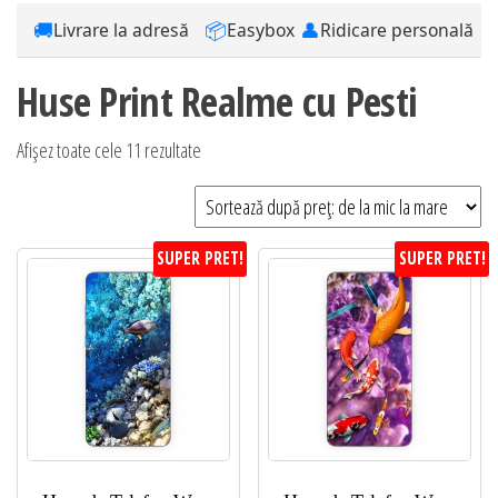
🚚
📦
👤
Livrare la adresă
Easybox
Ridicare personală
Huse Print Realme cu Pesti
Sortat
Afișez toate cele 11 rezultate
după
preț:
de
SUPER PRET!
SUPER PRET!
la
mic
la
mare