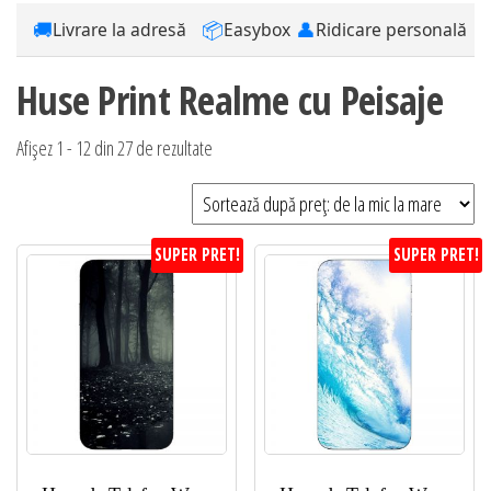
🚚
📦
👤
Livrare la adresă
Easybox
Ridicare personală
Huse Print Realme cu Peisaje
Sortat
Afișez 1 - 12 din 27 de rezultate
după
preț:
de
SUPER PRET!
SUPER PRET!
la
mic
la
mare