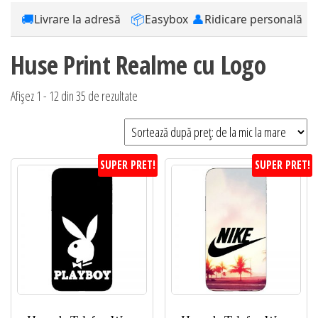
🚚
📦
👤
Livrare la adresă
Easybox
Ridicare personală
Huse Print Realme cu Logo
Sortat
Afișez 1 - 12 din 35 de rezultate
după
preț:
de
SUPER PRET!
SUPER PRET!
la
mic
la
mare