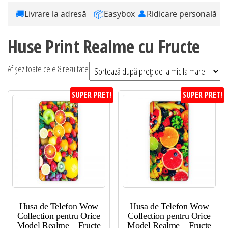
🚚
📦
👤
Livrare la adresă
Easybox
Ridicare personală
Huse Print Realme cu Fructe
Sortat
Afișez toate cele 8 rezultate
după
SUPER PRET!
SUPER PRET!
preț:
de
la
mic
la
mare
Husa de Telefon Wow
Husa de Telefon Wow
Collection pentru Orice
Collection pentru Orice
Model Realme – Fructe
Model Realme – Fructe