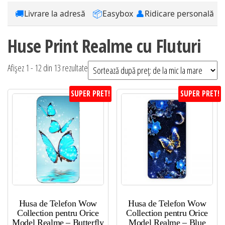
🚚
📦
👤
Livrare la adresă
Easybox
Ridicare personală
Huse Print Realme cu Fluturi
Sortat
Afișez 1 - 12 din 13 rezultate
după
SUPER PRET!
SUPER PRET!
preț:
de
la
mic
la
mare
Husa de Telefon Wow
Husa de Telefon Wow
Collection pentru Orice
Collection pentru Orice
Model Realme – Butterfly
Model Realme – Blue