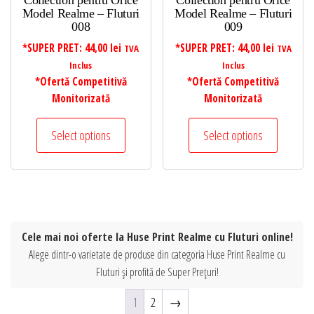
Collection pentru Orice
Collection pentru Orice
Model Realme – Fluturi
Model Realme – Fluturi
008
009
*SUPER PRET:
44,00
lei
*SUPER PRET:
44,00
lei
TVA
TVA
Inclus
Inclus
*Ofertă Competitivă
*Ofertă Competitivă
Monitorizată
Monitorizată
Select options
Select options
Cele mai noi oferte la Huse Print Realme cu Fluturi online!
Alege dintr-o varietate de produse din categoria Huse Print Realme cu
Fluturi și profită de Super Prețuri!
1
2
→