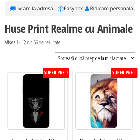
🚚
📦
👤
Livrare la adresă
Easybox
Ridicare personală
Huse Print Realme cu Animale
Sortat
Afișez 1 - 12 din 66 de rezultate
după
preț:
de
SUPER PRET!
SUPER PRET!
la
mic
la
mare