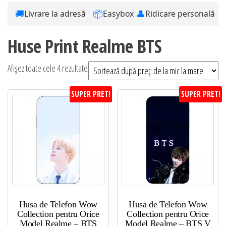
🚚
📦
👤
Livrare la adresă
Easybox
Ridicare personală
Huse Print Realme BTS
Sortat
Afișez toate cele 4 rezultate
după
SUPER PRET!
SUPER PRET!
preț:
de
la
mic
la
mare
Husa de Telefon Wow
Husa de Telefon Wow
Collection pentru Orice
Collection pentru Orice
Model Realme – BTS
Model Realme – BTS V