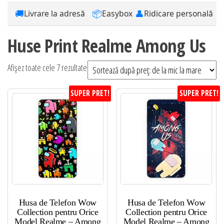
🚚
📦
👤
Livrare la adresă
Easybox
Ridicare personală
Huse Print Realme Among Us
Sortat
Afișez toate cele 7 rezultate
după
SUPER PRET!
SUPER PRET!
preț:
de
la
mic
la
mare
Husa de Telefon Wow
Husa de Telefon Wow
Collection pentru Orice
Collection pentru Orice
Model Realme – Among
Model Realme – Among