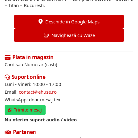
– Titan – Bucuresti.
Deschide în Google Maps
Navighează cu Waze
Plata in magazin
Card sau Numerar (cash)
Suport online
Luni - Vineri: 10:00 - 17:00
Email:
contact@ehuse.ro
WhatsApp: doar mesaj text
Trimite mesaj
Nu oferim suport audio / video
Parteneri