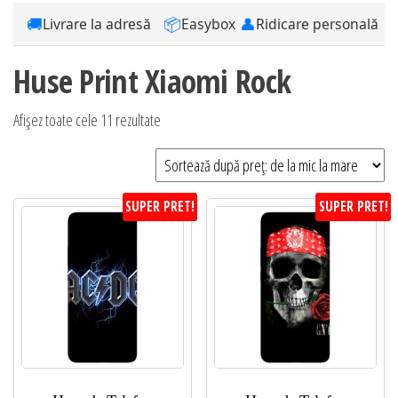
🚚
📦
👤
Livrare la adresă
Easybox
Ridicare personală
Huse Print Xiaomi Rock
Sortat
Afișez toate cele 11 rezultate
după
preț:
de
SUPER PRET!
SUPER PRET!
la
mic
la
mare