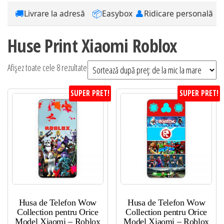
🚚
📦
👤
Livrare la adresă
Easybox
Ridicare personală
Huse Print Xiaomi Roblox
Sortat
Afișez toate cele 8 rezultate
după
SUPER PRET!
SUPER PRET!
preț:
de
la
mic
la
mare
Husa de Telefon Wow
Husa de Telefon Wow
Collection pentru Orice
Collection pentru Orice
Model Xiaomi – Roblox
Model Xiaomi – Roblox