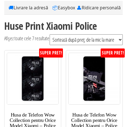
🚚
📦
👤
Livrare la adresă
Easybox
Ridicare personală
Huse Print Xiaomi Police
Sortat
Afișez toate cele 7 rezultate
după
SUPER PRET!
SUPER PRET!
preț:
de
la
mic
la
mare
Husa de Telefon Wow
Husa de Telefon Wow
Collection pentru Orice
Collection pentru Orice
Model Xiaomi – Police
Model Xiaomi – Police