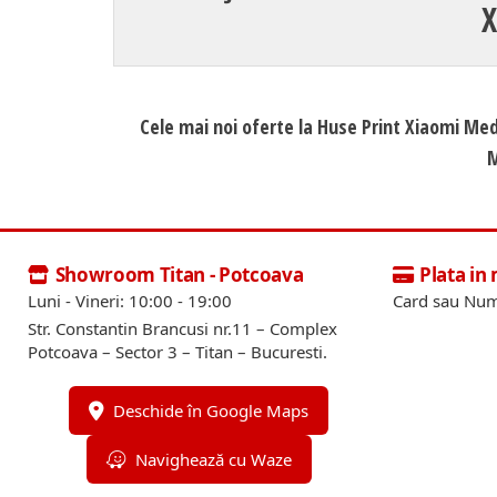
X
Cele mai noi oferte la Huse Print Xiaomi Med
M
Showroom Titan - Potcoava
Plata in
Luni - Vineri: 10:00 - 19:00
Card sau Num
Str. Constantin Brancusi nr.11 – Complex
Potcoava – Sector 3 – Titan – Bucuresti.
Deschide în Google Maps
Navighează cu Waze