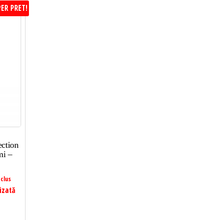
ER PRET!
ction
mi –
clus
izată