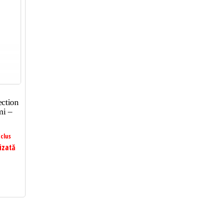
ction
mi –
clus
izată