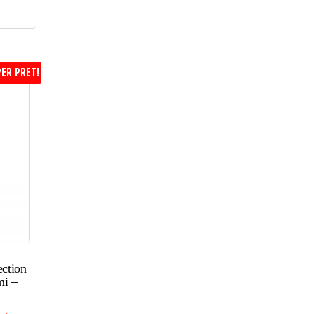
ER PRET!
ction
mi –