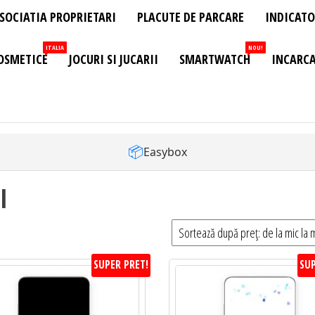
SOCIATIA PROPRIETARI
PLACUTE DE PARCARE
INDICATO
ITALIA
NOU!
OSMETICE
JOCURI SI JUCARII
SMARTWATCH
INCARCA
📦
Easybox
l
SUPER PRET!
SUP