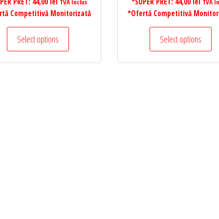
PER PRET:
44,00
lei
*SUPER PRET:
44,00
lei
TVA Inclus
TVA In
rtă Competitivă Monitorizată
*Ofertă Competitivă Monitor
Select options
Select options