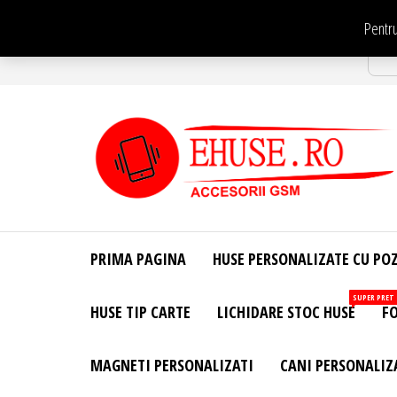
Sari
Pentru
la
Str
conținut
EHuse.ro –
EHuse.ro –
Huse
Site Oficial .
Personalizate
PRIMA PAGINA
HUSE PERSONALIZATE CU PO
Huse
Pentru Orice
Marca de
Personalizate
SUPER PRET
HUSE TIP CARTE
LICHIDARE STOC HUSE
FO
Telefon –
Diverse
Personalizari
MAGNETI PERSONALIZATI
CANI PERSONALIZ
– Accesorii
GSM