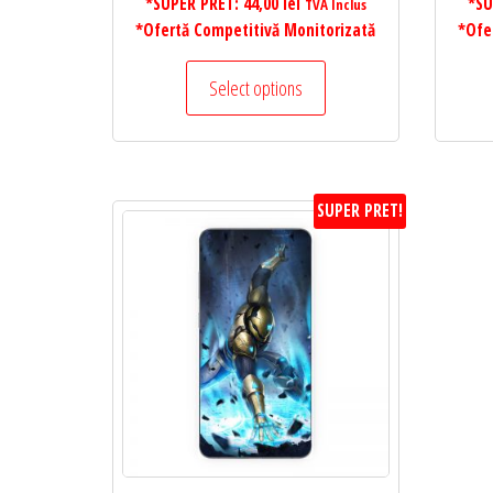
*SUPER PRET:
44,00
lei
*SU
TVA Inclus
*Ofertă Competitivă Monitorizată
*Ofe
Select options
SUPER PRET!