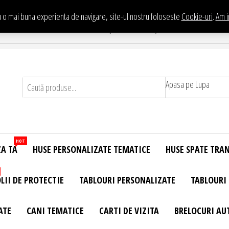
 o mai buna experienta de navigare, site-ul nostru foloseste
Cookie-uri
.
Am i
Te asteptam in Showroom eHuse.ro
. Constantin Brancusi Nr. 11 - Complex Potcoava, Sector 3 Titan - Bucur
Apasa pe Lupa
HOT
ZA TA
HUSE PERSONALIZATE TEMATICE
HUSE SPATE TRA
LII DE PROTECTIE
TABLOURI PERSONALIZATE
TABLOURI
ATE
CANI TEMATICE
CARTI DE VIZITA
BRELOCURI AU