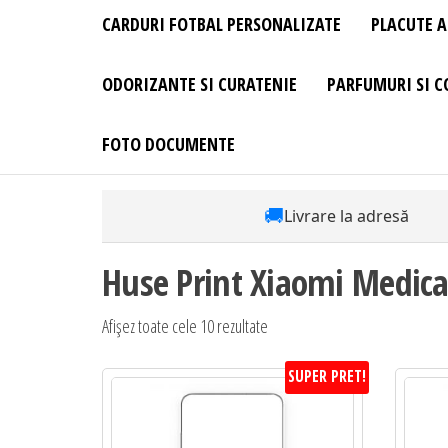
CARDURI FOTBAL PERSONALIZATE
PLACUTE A
ODORIZANTE SI CURATENIE
PARFUMURI SI C
FOTO DOCUMENTE
🚚
Livrare la adresă
Huse Print Xiaomi Medica
Sortat
Afișez toate cele 10 rezultate
după
SUPER PRET!
preț:
de
la