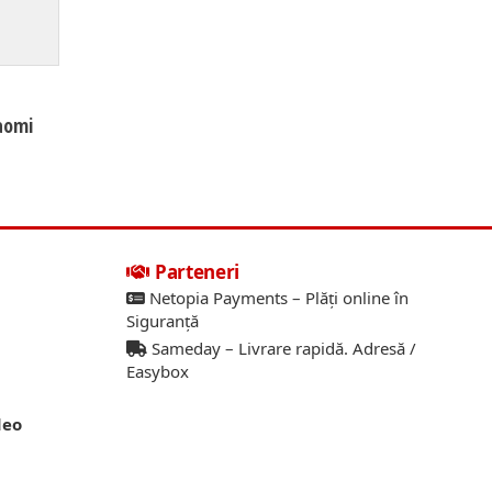
iaomi
Parteneri
Netopia Payments – Plăți online în
Siguranță
Sameday – Livrare rapidă. Adresă /
Easybox
deo