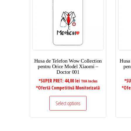
mic
la
mare
Husa de Telefon Wow Collection
Husa
pentru Orice Model Xiaomi –
pen
Doctor 001
*SUPER PRET:
44,00
lei
*SU
TVA Inclus
*Ofertă Competitivă Monitorizată
*Ofe
Select options