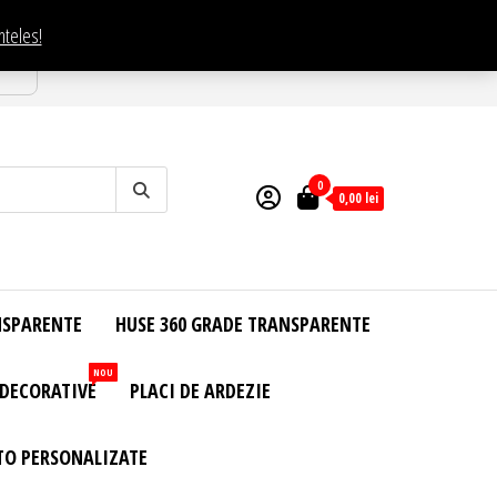
nteles!
esti
0
0,00
lei
NSPARENTE
HUSE 360 GRADE TRANSPARENTE
NOU
 DECORATIVE
PLACI DE ARDEZIE
TO PERSONALIZATE