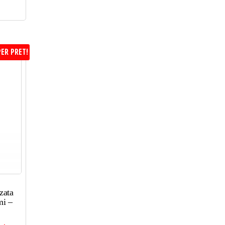
ER PRET!
zata
mi –