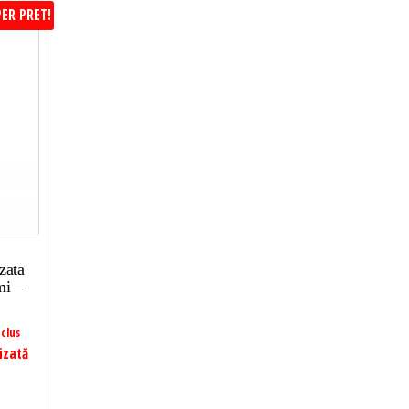
ER PRET!
zata
mi –
clus
izată