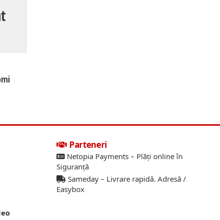
nt
omi
Parteneri
Netopia Payments – Plăți online în
Siguranță
Sameday – Livrare rapidă. Adresă /
Easybox
deo