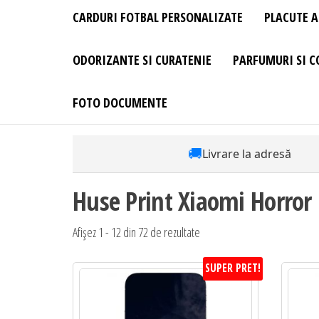
CARDURI FOTBAL PERSONALIZATE
PLACUTE A
ODORIZANTE SI CURATENIE
PARFUMURI SI C
FOTO DOCUMENTE
🚚
Livrare la adresă
Huse Print Xiaomi Horror
Sortat
Afișez 1 - 12 din 72 de rezultate
după
SUPER PRET!
preț:
de
la