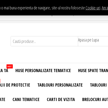
 o mai buna experienta de navigare, site-ul nostru foloseste
Cookie-uri
.
Am i
Te asteptam in Showroom eHuse.ro
. Constantin Brancusi Nr. 11 - Complex Potcoava, Sector 3 Titan - Bucur
Apasa pe Lupa
HOT
ZA TA
HUSE PERSONALIZATE TEMATICE
HUSE SPATE TRA
LII DE PROTECTIE
TABLOURI PERSONALIZATE
TABLOURI
ATE
CANI TEMATICE
CARTI DE VIZITA
BRELOCURI AU