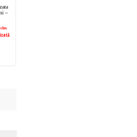
zata
mi –
clus
izată