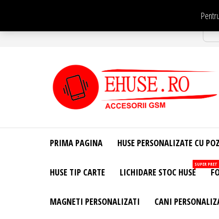
Sari
Pentru
la
Str
conținut
EHuse.ro –
EHuse.ro –
Huse
Site Oficial .
Personalizate
PRIMA PAGINA
HUSE PERSONALIZATE CU PO
Huse
Pentru Orice
Marca de
Personalizate
SUPER PRET
HUSE TIP CARTE
LICHIDARE STOC HUSE
FO
Telefon –
Diverse
Personalizari
MAGNETI PERSONALIZATI
CANI PERSONALIZ
– Accesorii
GSM