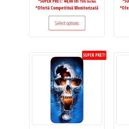
*SUPER PRET:
44,00
lei
*SU
TVA Inclus
*Ofertă Competitivă Monitorizată
*Ofe
Select options
SUPER PRET!