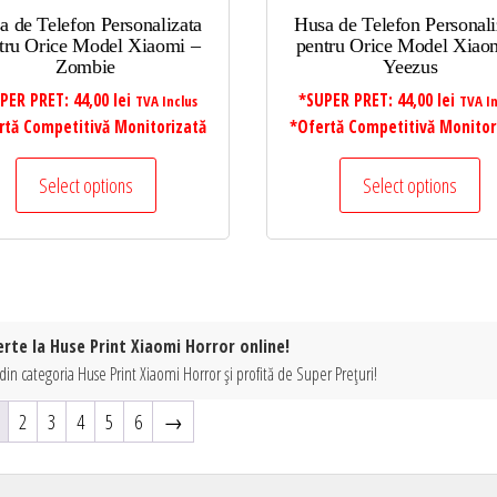
a de Telefon Personalizata
Husa de Telefon Personali
tru Orice Model Xiaomi –
pentru Orice Model Xiao
Zombie
Yeezus
PER PRET:
44,00
lei
*SUPER PRET:
44,00
lei
TVA Inclus
TVA In
rtă Competitivă Monitorizată
*Ofertă Competitivă Monitor
Select options
Select options
erte la Huse Print Xiaomi Horror online!
din categoria Huse Print Xiaomi Horror și profită de Super Prețuri!
2
3
4
5
6
→