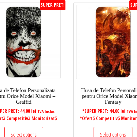
SUPER PRET!
SUP
a de Telefon Personalizata
Husa de Telefon Personali
tru Orice Model Xiaomi –
pentru Orice Model Xiao
Graffiti
Fantasy
PER PRET:
44,00
lei
*SUPER PRET:
44,00
lei
TVA Inclus
TVA In
rtă Competitivă Monitorizată
*Ofertă Competitivă Monitor
Select options
Select options