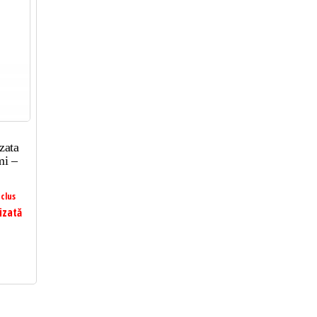
zata
mi –
clus
izată