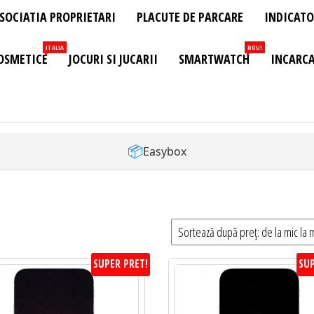
SOCIATIA PROPRIETARI
PLACUTE DE PARCARE
INDICATO
ITALIA
NOU!
OSMETICE
JOCURI SI JUCARII
SMARTWATCH
INCARCA
📦
Easybox
SUPER PRET!
SUP