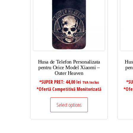
mic
la
mare
Husa de Telefon Personalizata
Hus
pentru Orice Model Xiaomi –
pen
Outer Heaven
*SUPER PRET:
44,00
lei
*SU
TVA Inclus
*Ofertă Competitivă Monitorizată
*Ofe
Select options