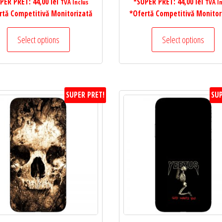
PER PRET:
44,00
lei
*SUPER PRET:
44,00
lei
TVA Inclus
TVA In
rtă Competitivă Monitorizată
*Ofertă Competitivă Monitor
Select options
Select options
SUPER PRET!
SUP