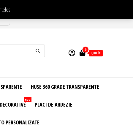
nteles!
esti
0
0,00
lei
NSPARENTE
HUSE 360 GRADE TRANSPARENTE
NOU
 DECORATIVE
PLACI DE ARDEZIE
TO PERSONALIZATE