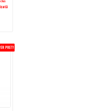
clus
izată
ER PRET!