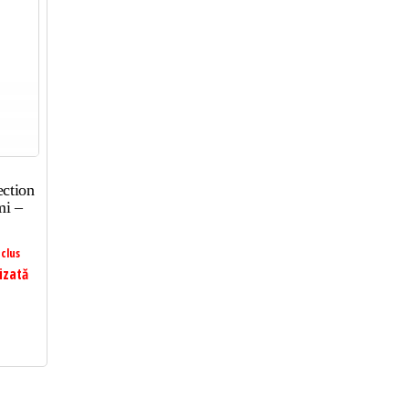
ction
mi –
clus
izată