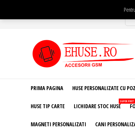
Sari
Pentru
la
Str
conținut
EHuse.ro –
EHuse.ro –
Huse
Site Oficial .
Personalizate
PRIMA PAGINA
HUSE PERSONALIZATE CU PO
Huse
Pentru Orice
Marca de
Personalizate
SUPER PRET
HUSE TIP CARTE
LICHIDARE STOC HUSE
FO
Telefon –
Diverse
Personalizari
MAGNETI PERSONALIZATI
CANI PERSONALIZ
– Accesorii
GSM