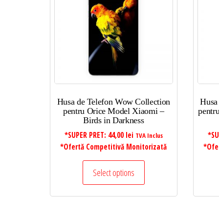
mic
la
mare
Husa de Telefon Wow Collection
Husa
pentru Orice Model Xiaomi –
pentr
Birds in Darkness
*SUPER PRET:
44,00
lei
*SU
TVA Inclus
*Ofertă Competitivă Monitorizată
*Ofe
Select options