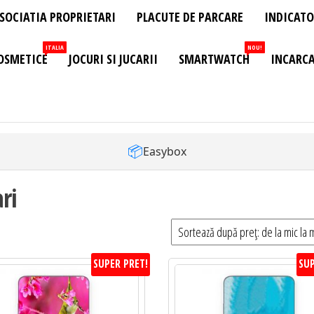
SOCIATIA PROPRIETARI
PLACUTE DE PARCARE
INDICATO
ITALIA
NOU!
OSMETICE
JOCURI SI JUCARII
SMARTWATCH
INCARCA
📦
Easybox
ri
SUPER PRET!
SUP