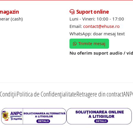
 magazin
Suport online
erar (cash)
Luni - Vineri: 10:00 - 17:00
Email:
contact@ehuse.ro
WhatsApp: doar mesaj text
Trimite mesaj
Nu oferim suport audio / vi
Condiții
Politica de Confidențialitate
Retragere din contract
ANP