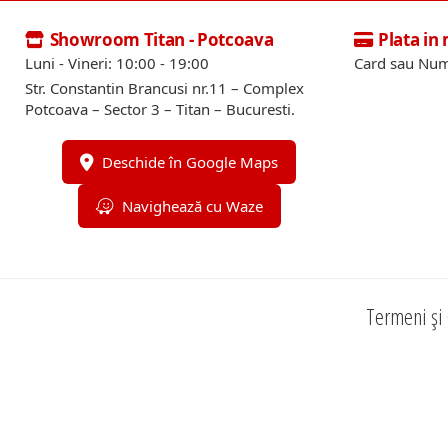
Showroom Titan - Potcoava
Plata in
Luni - Vineri: 10:00 - 19:00
Card sau Num
Str. Constantin Brancusi nr.11 – Complex
Potcoava – Sector 3 – Titan – Bucuresti.
Deschide în Google Maps
Navighează cu Waze
Termeni și 