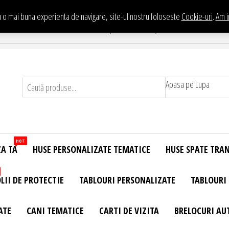
 o mai buna experienta de navigare, site-ul nostru foloseste
Cookie-uri
.
Am i
Te asteptam in Showroom eHuse.ro
. Constantin Brancusi Nr. 11 - Complex Potcoava, Sector 3 Titan - Bucur
Apasa pe Lupa
HOT
ZA TA
HUSE PERSONALIZATE TEMATICE
HUSE SPATE TRA
LII DE PROTECTIE
TABLOURI PERSONALIZATE
TABLOURI
ATE
CANI TEMATICE
CARTI DE VIZITA
BRELOCURI AU