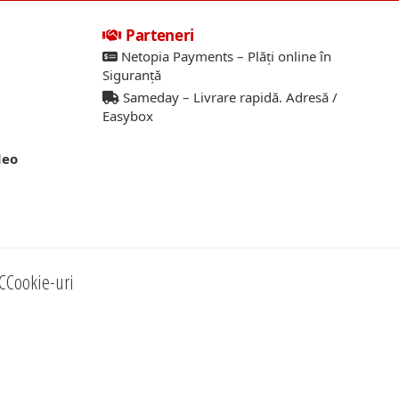
Parteneri
Netopia Payments – Plăți online în
Siguranță
Sameday – Livrare rapidă. Adresă /
Easybox
deo
C
Cookie-uri