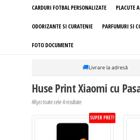
CARDURI FOTBAL PERSONALIZATE
PLACUTE A
ODORIZANTE SI CURATENIE
PARFUMURI SI C
FOTO DOCUMENTE
🚚
Livrare la adresă
Huse Print Xiaomi cu Pasa
Sortat
Afișez toate cele 4 rezultate
după
SUPER PRET!
preț:
de
la