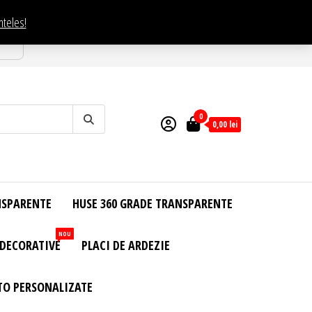
nteles!
esti
0
0,00
lei
NSPARENTE
HUSE 360 GRADE TRANSPARENTE
NOU
 DECORATIVE
PLACI DE ARDEZIE
TO PERSONALIZATE