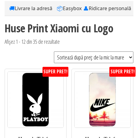
🚚
📦
👤
Livrare la adresă
Easybox
Ridicare personală
Huse Print Xiaomi cu Logo
Sortat
Afișez 1 - 12 din 35 de rezultate
după
preț:
de
SUPER PRET!
SUPER PRET!
la
mic
la
mare