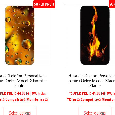
SUPER PRET!
SUP
a de Telefon Personalizata
Husa de Telefon Personali
tru Orice Model Xiaomi –
pentru Orice Model Xiao
Gold
Flame
PER PRET:
44,00
lei
*SUPER PRET:
44,00
lei
TVA Inclus
TVA In
rtă Competitivă Monitorizată
*Ofertă Competitivă Monitor
Select options
Select options