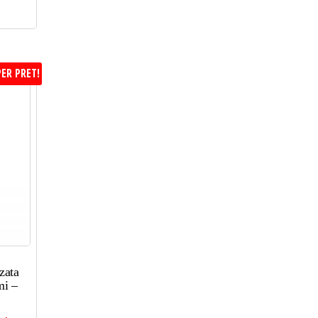
ER PRET!
zata
mi –