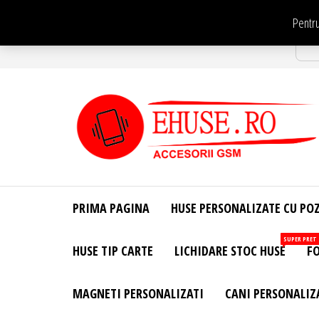
Sari
Pentru
la
Str
conținut
EHuse.ro –
EHuse.ro –
Huse
Site Oficial .
Personalizate
PRIMA PAGINA
HUSE PERSONALIZATE CU PO
Huse
Pentru Orice
Marca de
Personalizate
SUPER PRET
HUSE TIP CARTE
LICHIDARE STOC HUSE
FO
Telefon –
Diverse
Personalizari
MAGNETI PERSONALIZATI
CANI PERSONALIZ
– Accesorii
GSM