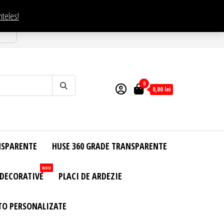
nteles!
esti
0
0,00
lei
NSPARENTE
HUSE 360 GRADE TRANSPARENTE
NOU
 DECORATIVE
PLACI DE ARDEZIE
TO PERSONALIZATE