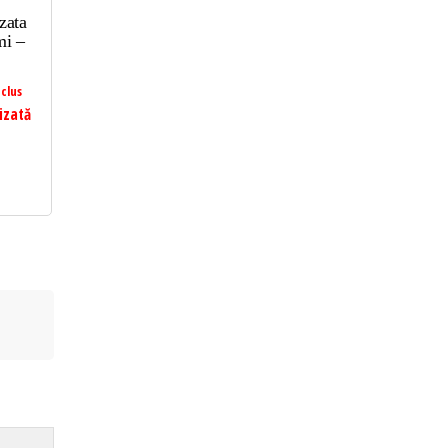
zata
mi –
clus
izată