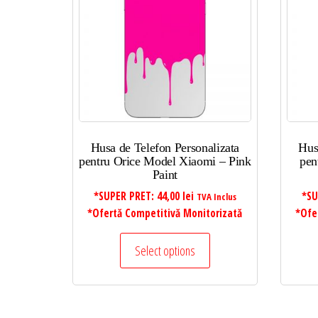
mic
la
mare
Husa de Telefon Personalizata
Hus
pentru Orice Model Xiaomi – Pink
pen
Paint
*SUPER PRET:
44,00
lei
*SU
TVA Inclus
*Ofertă Competitivă Monitorizată
*Ofe
Select options