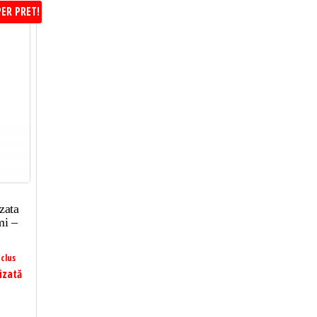
ER PRET!
zata
mi –
clus
izată