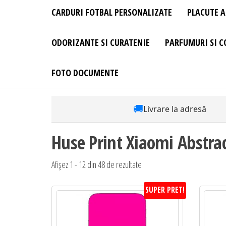
CARDURI FOTBAL PERSONALIZATE
PLACUTE A
ODORIZANTE SI CURATENIE
PARFUMURI SI C
FOTO DOCUMENTE
🚚
Livrare la adresă
Huse Print Xiaomi Abstract
Sortat
Afișez 1 - 12 din 48 de rezultate
după
SUPER PRET!
preț:
de
la