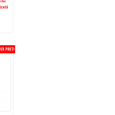
clus
izată
ER PRET!