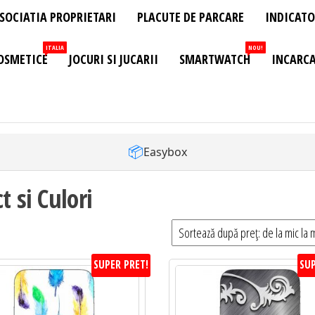
SOCIATIA PROPRIETARI
PLACUTE DE PARCARE
INDICATO
ITALIA
NOU!
OSMETICE
JOCURI SI JUCARII
SMARTWATCH
INCARCA
📦
Easybox
 si Culori
SUPER PRET!
SUP