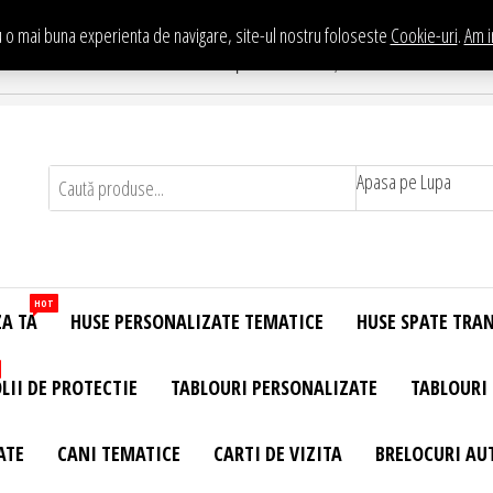
 o mai buna experienta de navigare, site-ul nostru foloseste
Cookie-uri
.
Am i
Te asteptam in Showroom eHuse.ro
. Constantin Brancusi Nr. 11 - Complex Potcoava, Sector 3 Titan - Bucur
Apasa pe Lupa
HOT
ZA TA
HUSE PERSONALIZATE TEMATICE
HUSE SPATE TRA
LII DE PROTECTIE
TABLOURI PERSONALIZATE
TABLOURI
ATE
CANI TEMATICE
CARTI DE VIZITA
BRELOCURI AU