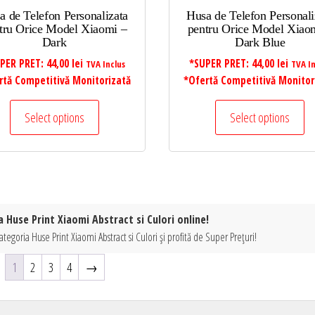
a de Telefon Personalizata
Husa de Telefon Personali
tru Orice Model Xiaomi –
pentru Orice Model Xiao
Dark
Dark Blue
PER PRET:
44,00
lei
*SUPER PRET:
44,00
lei
TVA Inclus
TVA In
rtă Competitivă Monitorizată
*Ofertă Competitivă Monitor
Select options
Select options
a Huse Print Xiaomi Abstract si Culori online!
tegoria Huse Print Xiaomi Abstract si Culori și profită de Super Prețuri!
1
2
3
4
→