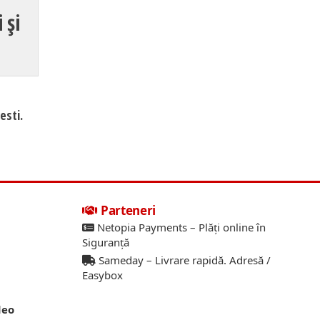
 și
esti.
Parteneri
Netopia Payments – Plăți online în
Siguranță
Sameday – Livrare rapidă. Adresă /
Easybox
deo