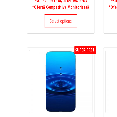
*SUPER PRET:
44,00
lei
*SU
TVA Inclus
*Ofertă Competitivă Monitorizată
*Ofe
Select options
SUPER PRET!