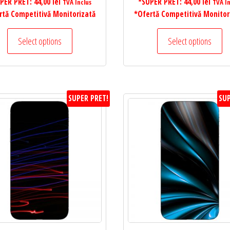
PER PRET:
44,00
lei
*SUPER PRET:
44,00
lei
TVA Inclus
TVA In
rtă Competitivă Monitorizată
*Ofertă Competitivă Monitor
Select options
Select options
SUPER PRET!
SUP