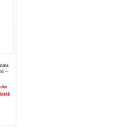
zata
mi –
clus
izată