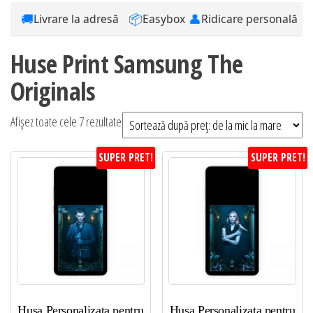
🚚
📦
👤
Livrare la adresă
Easybox
Ridicare personală
Huse Print Samsung The
Originals
Sortat
Afișez toate cele 7 rezultate
după
SUPER PRET!
SUPER PRET!
preț:
de
la
mic
la
mare
Husa Personalizata pentru
Husa Personalizata pentru