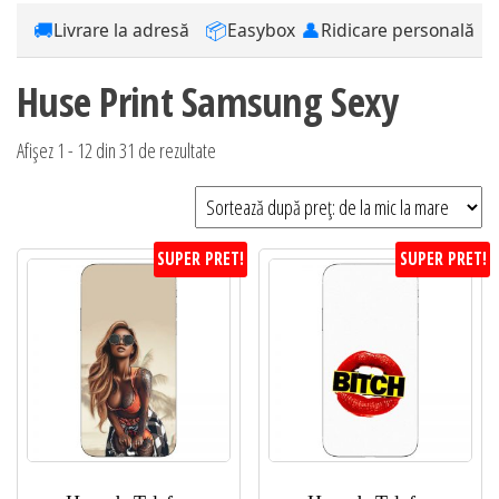
🚚
📦
👤
Livrare la adresă
Easybox
Ridicare personală
Huse Print Samsung Sexy
Sortat
Afișez 1 - 12 din 31 de rezultate
după
preț:
de
SUPER PRET!
SUPER PRET!
la
mic
la
mare