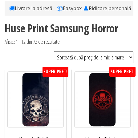
🚚
📦
👤
Livrare la adresă
Easybox
Ridicare personală
Huse Print Samsung Horror
Sortat
Afișez 1 - 12 din 72 de rezultate
după
preț:
de
SUPER PRET!
SUPER PRET!
la
mic
la
mare